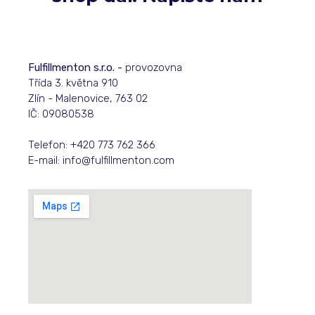
Fulfillmenton s.r.o. -
provozovna
Třída 3. května 910
Zlín - Malenovice, 763 02
IČ: 09080538
Telefon:
+420 773 762 366
E-mail:
info@fulfillmenton.com