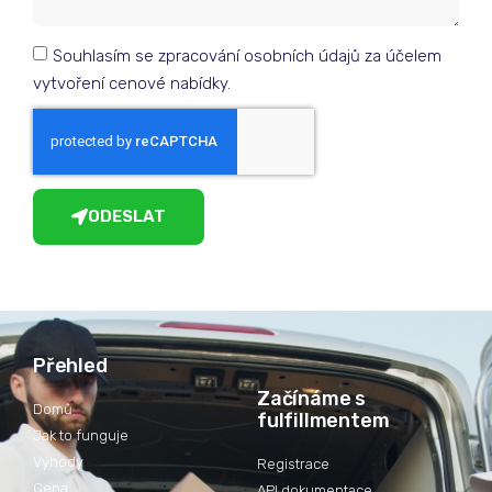
Souhlasím se zpracování osobních údajů za účelem
vytvoření cenové nabídky.
ODESLAT
Přehled
Začínáme s
Domů
fulfillmentem
Jak to funguje
Výhody
Registrace
Cena
API dokumentace