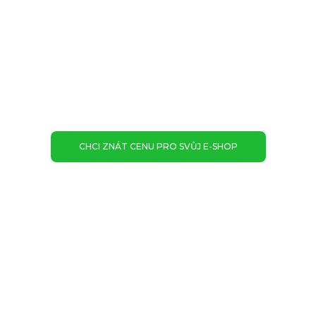
Postaráme se o
skladování zboží, obalové
materiály, expedici i dopravu
. Na přání
přibalíme marketingové předměty, dárky. Vy se
můžete soustředit na provoz, marketing a
spokojenost vašich zákazníků.
CHCI ZNÁT CENU PRO SVŮJ E-SHOP