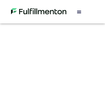
Fulfillment řeší starosti s
logistikou e-shopu
Fulfillmenton je
služba pro e-shopy
, která Vám
zásadně usnadní
logistický proces e-shopu
.